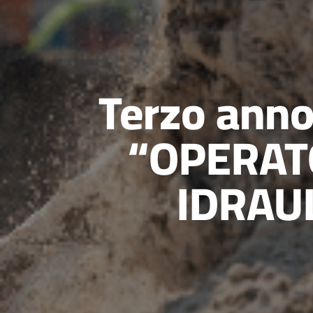
Terzo ann
“OPERAT
IDRAUL