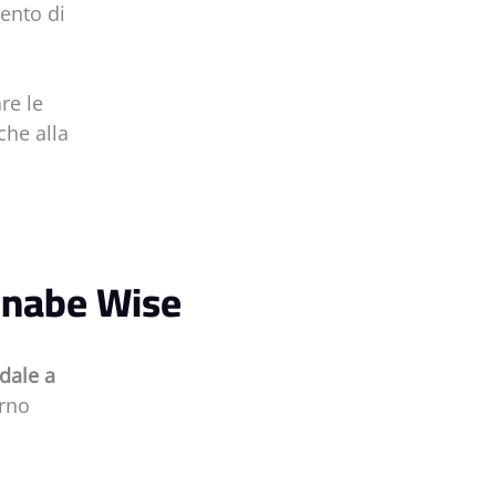
mento di
re le
che alla
nnabe Wise
ndale a
erno
.