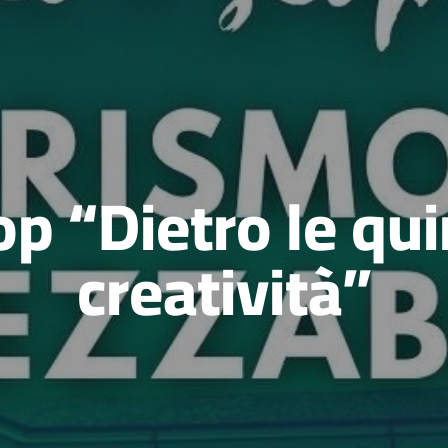
 “Dietro le qui
creatività”